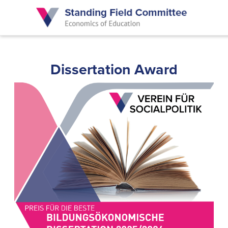
Skip
to
main
content
Dissertation Award