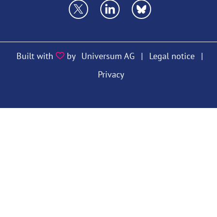
https://twitter.com/VfS_econ
https://bsky.app/profile/vfs
https://bsky.app/prof
Built with
by
Universum AG
|
Legal notice
|
Privacy